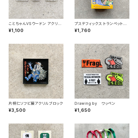
ことちゃんVSウードン アクリル
プステフィックス トランペットの
キーホルダー
シャボン玉
¥1,100
¥1,760
片桐仁ソフビ展アクリルブロック
Drawing by ワッペン
¥3,500
¥1,650