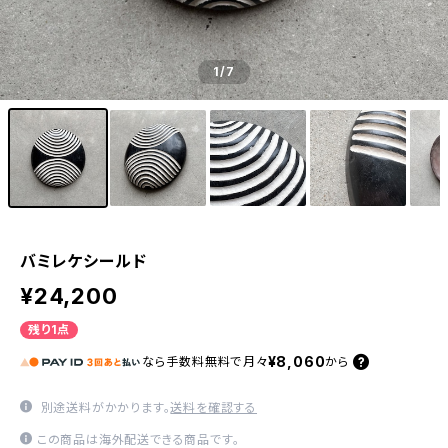
1
/7
バミレケシールド
¥24,200
残り1点
¥8,060
なら
手数料無料で
月々
から
別途送料がかかります。
送料を確認する
この商品は海外配送できる商品です。