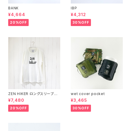
BANK
IBP
¥4,664
¥4,312
20%OFF
30%OFF
ZEN HIKER ロングスリーブシ
wet cover pocket
ャツ
¥7,480
¥3,465
20%OFF
30%OFF