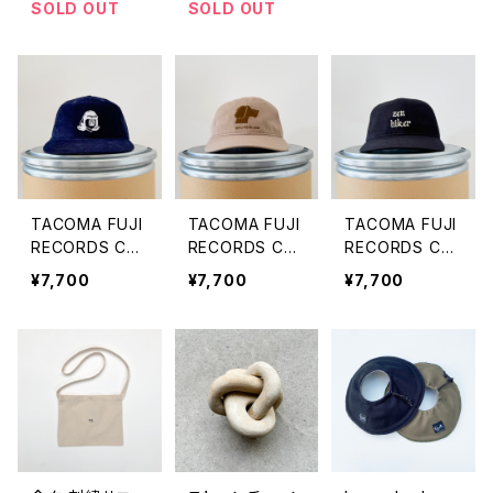
SOLD OUT
SOLD OUT
TACOMA FUJI
TACOMA FUJI
TACOMA FUJI
RECORDS CA
RECORDS CA
RECORDS CA
P '25 AW「TAC
P '25 AW「DO
P '25 AW「ZEN
¥7,700
¥7,700
¥7,700
OMA FUJI REC
G IS MY SALVA
HIKER」
ORDS」
TION」