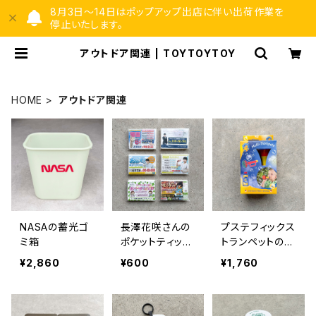
8月3日〜14日はポップアップ出店に伴い出荷作業を
停止いたします。
アウトドア関連 | TOYTOYTOY
HOME
アウトドア関連
NASAの蓄光ゴ
長澤花咲さんの
プステフィックス
ミ箱
ポケットティッシ
トランペットのシ
ュ
ャボン玉
¥2,860
¥600
¥1,760