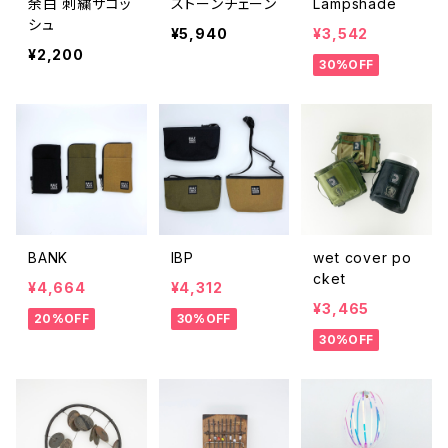
余白 刺繍サコッ
ストーンチェーン
Lampshade
シュ
¥5,940
¥3,542
¥2,200
30%OFF
BANK
IBP
wet cover po
cket
¥4,664
¥4,312
¥3,465
20%OFF
30%OFF
30%OFF