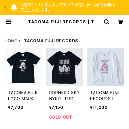
8月3日〜14日はポップアップ出店に伴い出荷作業を
停止いたします。
TACOMA FUJI RECORDS | TOY
TOYTOY
HOME
TACOMA FUJI RECORDS
TACOMA FUJI
PORNERD SKY
TACOMA FUJI
LOGO MARK'2
NYRD “TROO
RECORDS LO
5 Tシャツ
PERS OF BOLL
GO LS ’25 ロン
¥7,700
¥7,150
¥11,000
OCKS” Tシャツ
グスリーブシャツ
SOLD OUT