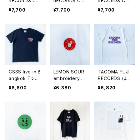
RECORDS CA
RECORDS CA
RECORDS CA
P '25 AW「TAC
P '25 AW「DO
P '25 AW「ZEN
¥7,700
¥7,700
¥7,700
OMA FUJI REC
G IS MY SALVA
HIKER」
ORDS」
TION」
CSSS live in B
LEMON SOUR
TACOMA FUJI
angkok Tシャ
embroidery S
RECORDS (JU
ツ
S Tシャツ
RASSIC editio
¥6,600
¥6,380
¥6,820
n)