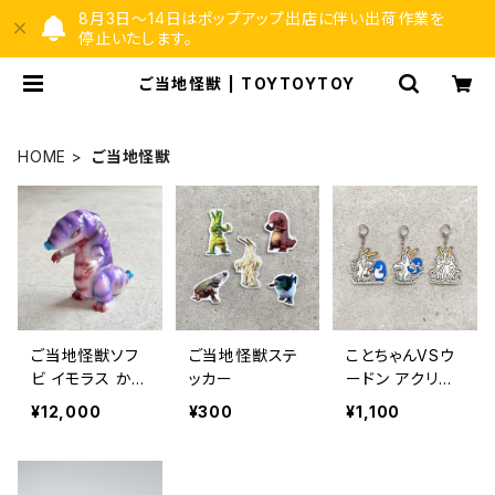
8月3日〜14日はポップアップ出店に伴い出荷作業を
停止いたします。
ご当地怪獣 | TOYTOYTOY
HOME
ご当地怪獣
ご当地怪獣ソフ
ご当地怪獣ステ
ことちゃんVSウ
ビ イモラス かっ
ッカー
ードン アクリル
こわらい雑貨店
キーホルダー
¥12,000
¥300
¥1,100
塗装