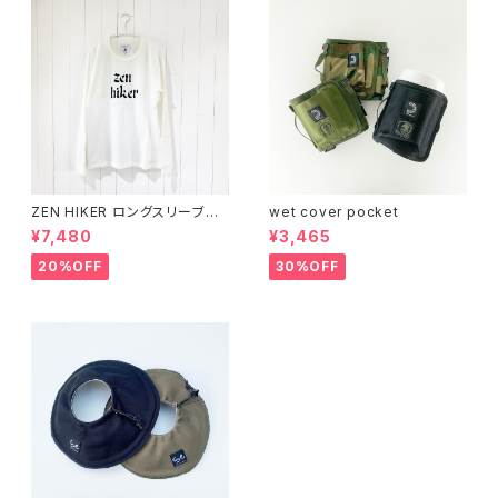
ZEN HIKER ロングスリーブシ
wet cover pocket
ャツ
¥7,480
¥3,465
20%OFF
30%OFF