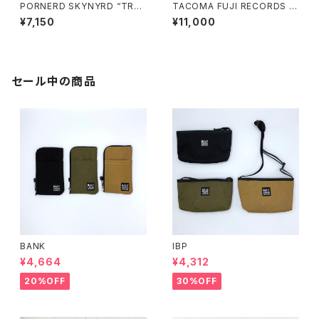
PORNERD SKYNYRD “TRO
TACOMA FUJI RECORDS L
OPERS OF BOLLOCKS” Tシ
OGO LS ’25 ロングスリーブシ
¥7,150
¥11,000
ャツ
ャツ
セール中の商品
BANK
IBP
¥4,664
¥4,312
20%OFF
30%OFF