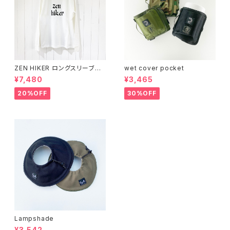
ZEN HIKER ロングスリーブシ
wet cover pocket
ャツ
¥7,480
¥3,465
20%OFF
30%OFF
Lampshade
¥3,542