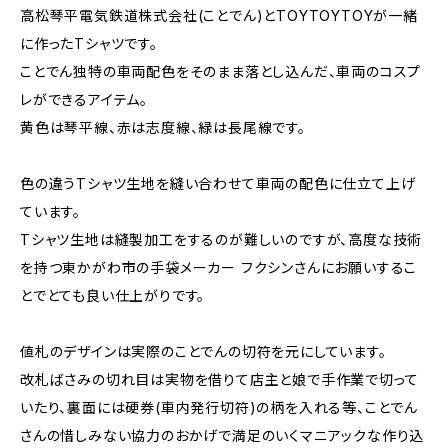
高松琴平電気鉄道株式会社(ことでん)とTOYTOYTOYが一緒
に作ったTシャツです。
ことでん独特の車両配色をそのまま落とし込んだ、車両のコスプ
レができるアイテム。
黄色は琴平線、赤は志度線、緑は長尾線です。
色の違うTシャツ生地を縫い合わせて車両の配色に仕立て上げ
ています。
Tシャツ生地は縫製加工をするのが難しいのですが、高度な技術
を持つ東かがわ市の手袋メーカー フクシンさんにお願いするこ
とでとても良い仕上がりです。
値札のデザインは実際のことでんの切符を元にしています。
改札ばさみの切れ目は実物を借りて店主と娘で手作業で切って
いたり、裏面には硬券(車内発行切符)の柄を入れる等、ことでん
さんの惜しみない協力のおかげで満足のいくマニアックな作り込