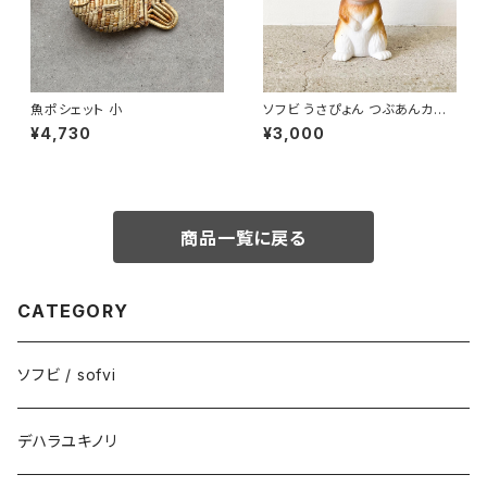
魚ポシェット 小
ソフビ うさぴょん つぶあんカラ
ー
¥4,730
¥3,000
商品一覧に戻る
CATEGORY
ソフビ / sofvi
デハラユキノリ